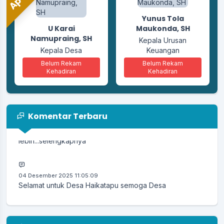
Tay Ndata Ngara,
Yunus Tola
U Karai
S.Sos
Maukonda, SH
Namupraing, SH
Sekretaris
Kepala Urusan
Kepala Desa
Keuangan
Belum Rekam
Kehadiran
Belum Rekam
Belum Rekam
Kehadiran
Kehadiran
Komentar Terbaru
04 Desember 2025 11:13:13
Luar biasa haikatapu Tingkatkan terus hingga
lebih...
selengkapnya
04 Desember 2025 11:05:09
Selamat untuk Desa Haikatapu semoga Desa
Haikatapu...
selengkapnya
15 November 2025 11:00:24