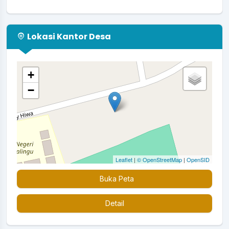
Luar biasa pelayanan dari Yayasan CD Bethesda
bersama...
selengkapnya
Lokasi Kantor Desa
+
−
Leaflet
|
© OpenStreetMap
|
OpenSID
Buka Peta
Detail