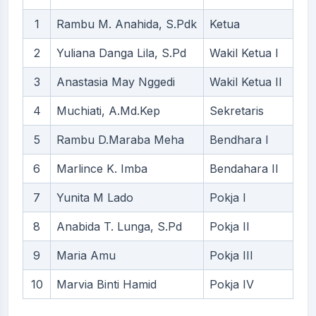
1
Rambu M. Anahida, S.Pdk
Ketua
2
Yuliana Danga Lila, S.Pd
Wakil Ketua I
3
Anastasia May Nggedi
Wakil Ketua II
4
Muchiati, A.Md.Kep
Sekretaris
5
Rambu D.Maraba Meha
Bendhara I
6
Marlince K. Imba
Bendahara II
7
Yunita M Lado
Pokja I
8
Anabida T. Lunga, S.Pd
Pokja II
9
Maria Amu
Pokja III
10
Marvia Binti Hamid
Pokja IV