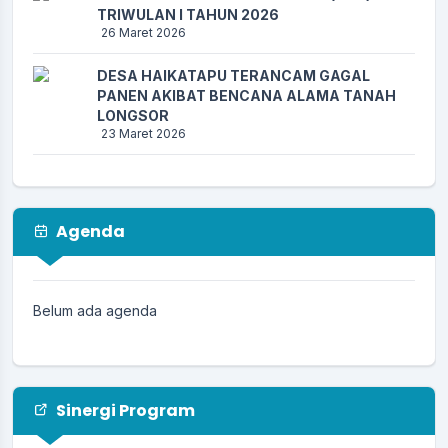
TRIWULAN I TAHUN 2026
26 Maret 2026
DESA HAIKATAPU TERANCAM GAGAL
PANEN AKIBAT BENCANA ALAMA TANAH
LONGSOR
23 Maret 2026
KEGIATAN MUSRENBANG TINGKAT
KECAMATAN RINDI
11 Maret 2026
Agenda
Sosialisasi Penyakit Menular di Desa
Haikatapu, Warga Dapat Edukasi AIDS,
Tuberkulosis, dan Malaria
Belum ada agenda
26 Februari 2026
Bahaya Merokok
13 Februari 2026
Sinergi Program
Waktu Penting Mencuci Tangan
13 Februari 2026